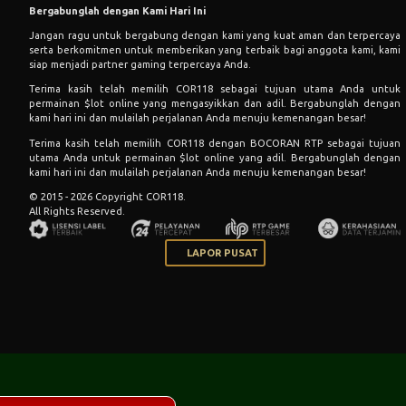
Bergabunglah dengan Kami Hari Ini
Jangan ragu untuk bergabung dengan kami yang kuat aman dan terpercaya
serta berkomitmen untuk memberikan yang terbaik bagi anggota kami, kami
siap menjadi partner gaming terpercaya Anda.
Terima kasih telah memilih COR118 sebagai tujuan utama Anda untuk
permainan $lot online yang mengasyikkan dan adil. Bergabunglah dengan
kami hari ini dan mulailah perjalanan Anda menuju kemenangan besar!
Terima kasih telah memilih COR118 dengan BOCORAN RTP sebagai tujuan
utama Anda untuk permainan $lot online yang adil. Bergabunglah dengan
kami hari ini dan mulailah perjalanan Anda menuju kemenangan besar!
© 2015 - 2026 Copyright COR118.
All Rights Reserved.
LAPOR PUSAT