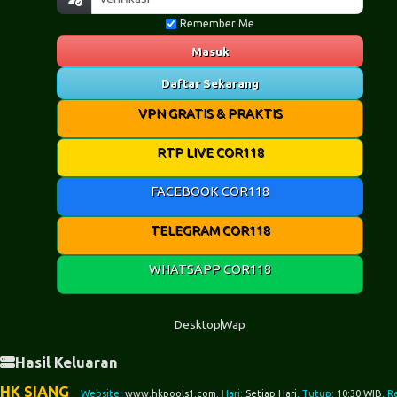
Remember Me
Masuk
Daftar Sekarang
VPN GRATIS & PRAKTIS
RTP LIVE COR118
FACEBOOK COR118
TELEGRAM COR118
WHATSAPP COR118
Desktop
Wap
Hasil Keluaran
HK SIANG
Website:
www.hkpools1.com
, Hari:
Setiap Hari
, Tutup:
10:30 WIB
, R