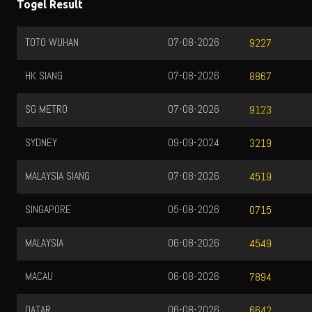
Togel Result
TOTO WUHAN
07-08-2026
9227
HK SIANG
07-08-2026
8867
SG METRO
07-08-2026
9123
SYDNEY
09-09-2024
3219
MALAYSIA SIANG
07-08-2026
4519
SINGAPORE
05-08-2026
0715
MALAYSIA
06-08-2026
4549
MACAU
06-08-2026
7894
QATAR
06-08-2026
6642