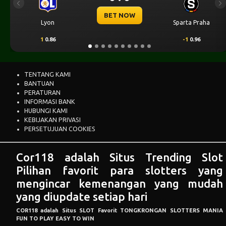
Previous
Ne
BET NOW
Sparta Praha
SK Sturm Graz
-1
0.96
-0.5
0.95
TENTANG KAMI
BANTUAN
PERATURAN
INFORMASI BANK
HUBUNGI KAMI
KEBIJAKAN PRIVASI
PERSETUJUAN COOKIES
Cor118 adalah Situs Trending Slot
Pilihan favorit para slotters yang
mengincar kemenangan yang mudah
yang diupdate setiap hari
COR118 adalah Situs SLOT Favorit TONGKRONGAN SLOTTERS MANIA
FUN TO PLAY EASY TO WIN