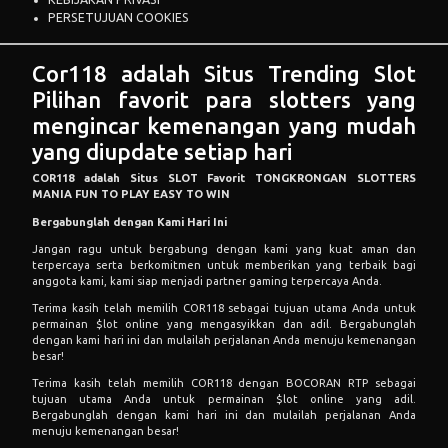
PERSETUJUAN COOKIES
Cor118 adalah Situs Trending Slot
Pilihan favorit para slotters yang
mengincar kemenangan yang mudah
yang diupdate setiap hari
COR118 adalah Situs SLOT Favorit TONGKRONGAN SLOTTERS
MANIA FUN TO PLAY EASY TO WIN
Bergabunglah dengan Kami Hari Ini
Jangan ragu untuk bergabung dengan kami yang kuat aman dan
terpercaya serta berkomitmen untuk memberikan yang terbaik bagi
anggota kami, kami siap menjadi partner gaming terpercaya Anda.
Terima kasih telah memilih COR118 sebagai tujuan utama Anda untuk
permainan $lot online yang mengasyikkan dan adil. Bergabunglah
dengan kami hari ini dan mulailah perjalanan Anda menuju kemenangan
besar!
Terima kasih telah memilih COR118 dengan BOCORAN RTP sebagai
tujuan utama Anda untuk permainan $lot online yang adil.
Bergabunglah dengan kami hari ini dan mulailah perjalanan Anda
menuju kemenangan besar!