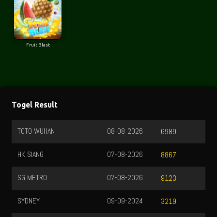
Fruit Blast
Togel Result
TOTO WUHAN
08-08-2026
6989
HK SIANG
07-08-2026
8867
SG METRO
07-08-2026
9123
SYDNEY
09-09-2024
3219