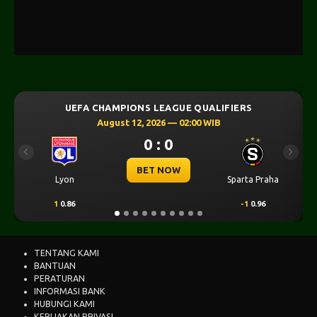
S LEAGUE QUALIFIERS
UEFA CHAMPIONS LEA
 2026 — 02:00 WIB
August 12, 2026 
0 : 0
0 : 
Previous
Next
ET NOW
BET N
Sparta Praha
SK Sturm Graz
-1
0.96
-0.5
0.95
TENTANG KAMI
BANTUAN
PERATURAN
INFORMASI BANK
HUBUNGI KAMI
KEBIJAKAN PRIVASI