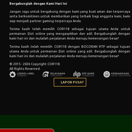
Bergabunglah dengan Kami Hari Ini
Jangan ragu untuk bergabung dengan kami yang kuat aman dan terpercaya
serta berkomitmen untuk memberikan yang terbaik bagi anggota kami, kami
siap menjadi partner gaming terpercaya Anda.
Terima kasih telah memilih COR118 sebagai tujuan utama Anda untuk
permainan $lot online yang mengasyikkan dan adil. Bergabunglah dengan
kami hari ini dan mulailah perjalanan Anda menuju kemenangan besar!
Terima kasih telah memilih COR118 dengan BOCORAN RTP sebagai tujuan
utama Anda untuk permainan $lot online yang adil. Bergabunglah dengan
kami hari ini dan mulailah perjalanan Anda menuju kemenangan besar!
© 2015 - 2026 Copyright COR118.
All Rights Reserved.
LAPOR PUSAT