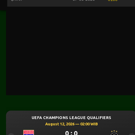
HAMPIONS LEAGUE QUALIFIERS
UEFA CH
August 12, 2026 — 02:00 WIB
Aug
0 : 0