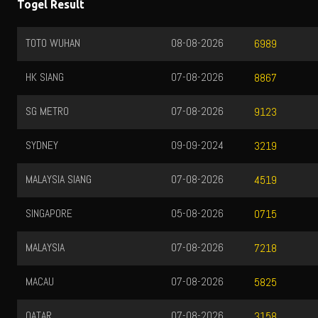
Togel Result
TOTO WUHAN
08-08-2026
6989
HK SIANG
07-08-2026
8867
SG METRO
07-08-2026
9123
SYDNEY
09-09-2024
3219
MALAYSIA SIANG
07-08-2026
4519
SINGAPORE
05-08-2026
0715
MALAYSIA
07-08-2026
7218
MACAU
07-08-2026
5825
QATAR
07-08-2026
3158