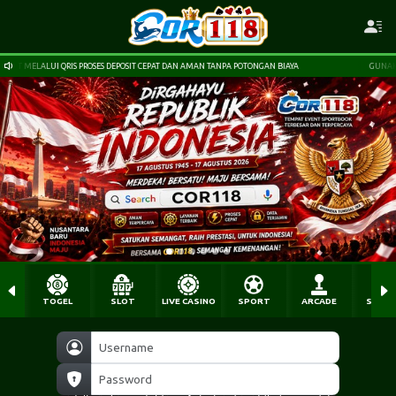
LUI QRIS PROSES DEPOSIT CEPAT DAN AMAN TANPA POTONGAN BIAYA
GUNAKANLAH FITU
TOGEL
SLOT
LIVE CASINO
SPORT
ARCADE
SABU