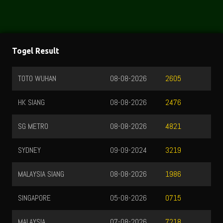
Togel Result
TOTO WUHAN
08-08-2026
2605
HK SIANG
08-08-2026
2476
SG METRO
08-08-2026
4821
SYDNEY
09-09-2024
3219
MALAYSIA SIANG
08-08-2026
1986
SINGAPORE
05-08-2026
0715
MALAYSIA
07-08-2026
7218
MACAU
07-08-2026
5825