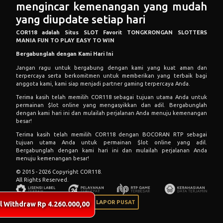
MANIA FUN TO PLAY EASY TO WIN
Bergabunglah dengan Kami Hari Ini
Jangan ragu untuk bergabung dengan kami yang kuat aman dan
terpercaya serta berkomitmen untuk memberikan yang terbaik bagi
anggota kami, kami siap menjadi partner gaming terpercaya Anda.
Terima kasih telah memilih COR118 sebagai tujuan utama Anda untuk
permainan $lot online yang mengasyikkan dan adil. Bergabunglah
dengan kami hari ini dan mulailah perjalanan Anda menuju kemenangan
besar!
Terima kasih telah memilih COR118 dengan BOCORAN RTP sebagai
tujuan utama Anda untuk permainan $lot online yang adil.
Bergabunglah dengan kami hari ini dan mulailah perjalanan Anda
menuju kemenangan besar!
© 2015 - 2026 Copyright COR118.
All Rights Reserved.
LAPOR PUSAT
il Withdraw Rp 4.260.000,00