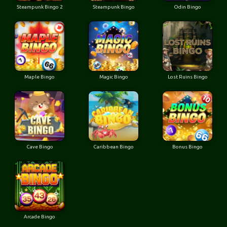
Maple Bingo
Magic Bingo
Lost Ruins Bingo
Cave Bingo
Caribbean Bingo
Bonus Bingo
Arcade Bingo