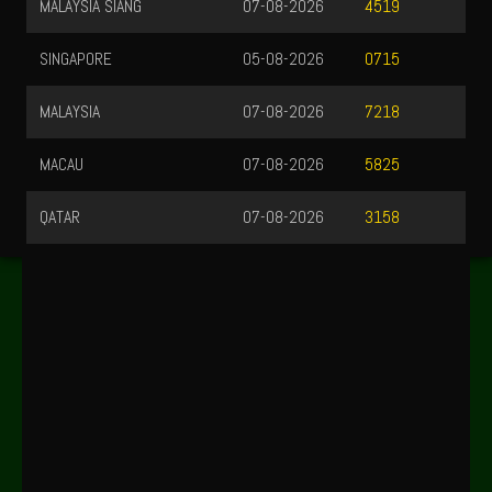
MALAYSIA SIANG
07-08-2026
4519
SINGAPORE
05-08-2026
0715
MALAYSIA
07-08-2026
7218
MACAU
07-08-2026
5825
QATAR
07-08-2026
3158