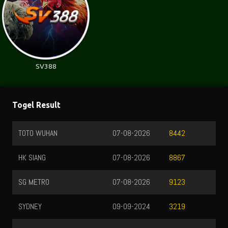
SV388
Togel Result
TOTO WUHAN
07-08-2026
8442
HK SIANG
07-08-2026
8867
SG METRO
07-08-2026
9123
SYDNEY
09-09-2024
3219