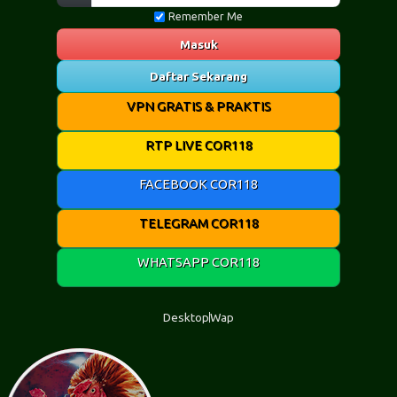
Remember Me
Masuk
Daftar Sekarang
VPN GRATIS & PRAKTIS
RTP LIVE COR118
FACEBOOK COR118
TELEGRAM COR118
WHATSAPP COR118
Desktop
Wap